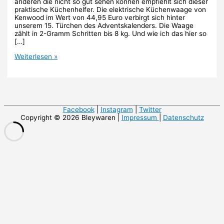
anderen die nicht so gut sehen können empfiehlt sich dieser
praktische Küchenhelfer. Die elektrische Küchenwaage von
Kenwood im Wert von 44,95 Euro verbirgt sich hinter
unserem 15. Türchen des Adventskalenders. Die Waage
zählt in 2-Gramm Schritten bis 8 kg. Und wie ich das hier so
[…]
15.
Weiterlesen »
Tür:
Kenwood
Küchenwaage
Facebook
|
Instagram
|
Twitter
Copyright © 2026 Bleywaren |
Impressum
|
Datenschutz