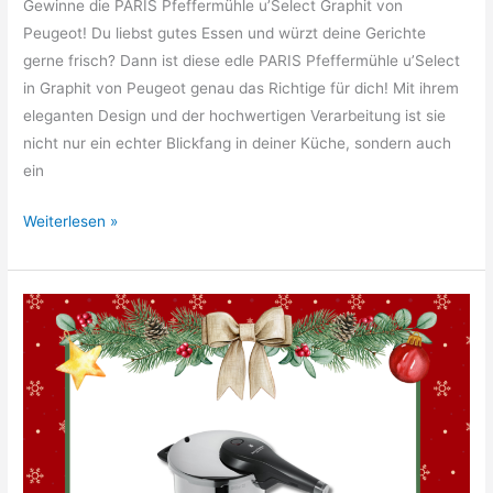
Gewinne die PARIS Pfeffermühle u’Select Graphit von
Peugeot! Du liebst gutes Essen und würzt deine Gerichte
gerne frisch? Dann ist diese edle PARIS Pfeffermühle u’Select
in Graphit von Peugeot genau das Richtige für dich! Mit ihrem
eleganten Design und der hochwertigen Verarbeitung ist sie
nicht nur ein echter Blickfang in deiner Küche, sondern auch
ein
27.
Weiterlesen »
Türchen:
Peugeot
Pfeffermühle
Paris