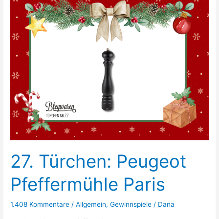
Seltmann
27. Türchen: Peugeot
Pfeffermühle Paris
1.408 Kommentare
/
Allgemein
,
Gewinnspiele
/
Dana