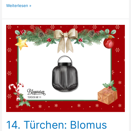
15.
Weiterlesen »
Türchen:
Woll
Lite
Induktion
14. Türchen: Blomus