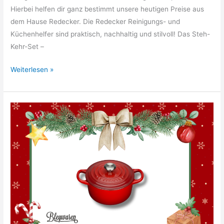
Hierbei helfen dir ganz bestimmt unsere heutigen Preise aus
dem Hause Redecker. Die Redecker Reinigungs- und
Küchenhelfer sind praktisch, nachhaltig und stilvoll! Das Steh-
Kehr-Set –
24.
Weiterlesen »
Türchen:
Redecker
Set