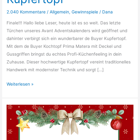
2.040 Kommentare
/
Allgemein
,
Gewinnspiele
/
Dana
Finale!!! Hallo liebe Leser, heute ist es so weit. Das letzte
Türchen unseres Avant Adventskalenders wird geöffnet und
dahinter verbirgt sich ein wunderbarer de Buyer Kupfertopf.
Mit dem de Buyer Kochtopf Prima Matera mit Deckel und
Gussgriffen bringst du echtes Profi-Küchenfeeling in dein
Zuhause. Dieser hochwertige Kupfertopf vereint traditionelles
Handwerk mit modernster Technik und sorgt […]
30.
Weiterlesen »
Türchen:
De
Buyer
Kupfertopf