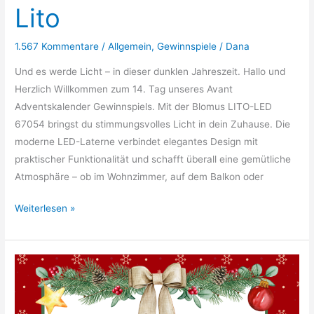
Lito
1.567 Kommentare
/
Allgemein
,
Gewinnspiele
/
Dana
Und es werde Licht – in dieser dunklen Jahreszeit. Hallo und
Herzlich Willkommen zum 14. Tag unseres Avant
Adventskalender Gewinnspiels. Mit der Blomus LITO-LED
67054 bringst du stimmungsvolles Licht in dein Zuhause. Die
moderne LED-Laterne verbindet elegantes Design mit
praktischer Funktionalität und schafft überall eine gemütliche
Atmosphäre – ob im Wohnzimmer, auf dem Balkon oder
14.
Weiterlesen »
Türchen:
Blomus
Lito