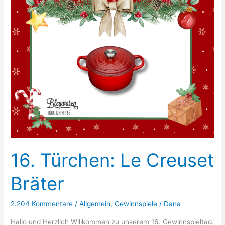
16. Türchen: Le Creuset
Bräter
2.204 Kommentare
/
Allgemein
,
Gewinnspiele
/
Dana
Hallo und Herzlich Willkommen zu unserem 16. Gewinnspieltag.