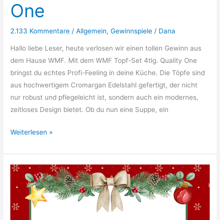
One
2.133 Kommentare
/
Allgemein
,
Gewinnspiele
/
Dana
Hallo liebe Leser, heute verlosen wir einen tollen Gewinn aus
dem Hause WMF. Mit dem WMF Topf-Set 4tlg. Quality One
bringst du echtes Profi-Feeling in deine Küche. Die Töpfe sind
aus hochwertigem Cromargan Edelstahl gefertigt, der nicht
nur robust und pflegeleicht ist, sondern auch ein modernes,
zeitloses Design bietet. Ob du nun eine Suppe, ein
22.
Weiterlesen »
Türchen:
WMF
Topf-
Set
4tlg.
Quality
One