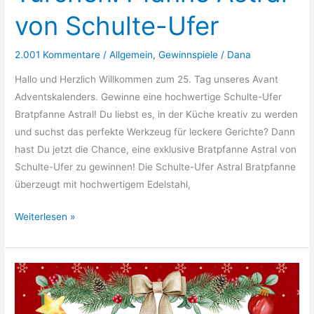
von Schulte-Ufer
2.001 Kommentare
/
Allgemein
,
Gewinnspiele
/
Dana
Hallo und Herzlich Willkommen zum 25. Tag unseres Avant
Adventskalenders. Gewinne eine hochwertige Schulte-Ufer
Bratpfanne Astral! Du liebst es, in der Küche kreativ zu werden
und suchst das perfekte Werkzeug für leckere Gerichte? Dann
hast Du jetzt die Chance, eine exklusive Bratpfanne Astral von
Schulte-Ufer zu gewinnen! Die Schulte-Ufer Astral Bratpfanne
überzeugt mit hochwertigem Edelstahl,
Türchen:
Weiterlesen »
Pfanne
Astral
von
Schulte-
Ufer