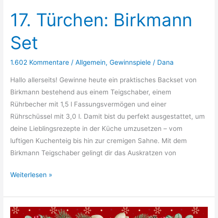
17. Türchen: Birkmann
Set
1.602 Kommentare
/
Allgemein
,
Gewinnspiele
/
Dana
Hallo allerseits! Gewinne heute ein praktisches Backset von
Birkmann bestehend aus einem Teigschaber, einem
Rührbecher mit 1,5 l Fassungsvermögen und einer
Rührschüssel mit 3,0 l. Damit bist du perfekt ausgestattet, um
deine Lieblingsrezepte in der Küche umzusetzen – vom
luftigen Kuchenteig bis hin zur cremigen Sahne. Mit dem
Birkmann Teigschaber gelingt dir das Auskratzen von
17.
Weiterlesen »
Türchen:
Birkmann
Set