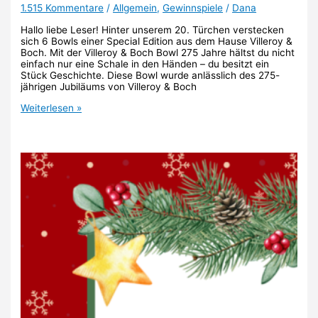
1.515 Kommentare
/
Allgemein
,
Gewinnspiele
/
Dana
Hallo liebe Leser! Hinter unserem 20. Türchen verstecken
sich 6 Bowls einer Special Edition aus dem Hause Villeroy &
Boch. Mit der Villeroy & Boch Bowl 275 Jahre hältst du nicht
einfach nur eine Schale in den Händen – du besitzt ein
Stück Geschichte. Diese Bowl wurde anlässlich des 275-
jährigen Jubiläums von Villeroy & Boch
20.
Weiterlesen »
Türchen:
Villeroy
&
Boch
Bowl
275
Jahre