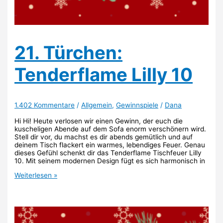
21. Türchen:
Tenderflame Lilly 10
1.402 Kommentare
/
Allgemein
,
Gewinnspiele
/
Dana
Hi Hi! Heute verlosen wir einen Gewinn, der euch die
kuscheligen Abende auf dem Sofa enorm verschönern wird.
Stell dir vor, du machst es dir abends gemütlich und auf
deinem Tisch flackert ein warmes, lebendiges Feuer. Genau
dieses Gefühl schenkt dir das Tenderflame Tischfeuer Lilly
10. Mit seinem modernen Design fügt es sich harmonisch in
21.
Weiterlesen »
Türchen:
Tenderflame
Lilly
10