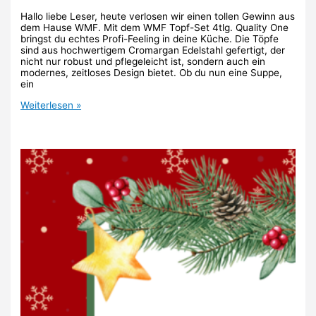
Hallo liebe Leser, heute verlosen wir einen tollen Gewinn aus
dem Hause WMF. Mit dem WMF Topf-Set 4tlg. Quality One
bringst du echtes Profi-Feeling in deine Küche. Die Töpfe
sind aus hochwertigem Cromargan Edelstahl gefertigt, der
nicht nur robust und pflegeleicht ist, sondern auch ein
modernes, zeitloses Design bietet. Ob du nun eine Suppe,
ein
22.
Weiterlesen »
Türchen:
WMF
Topf-
Set
4tlg.
Quality
One