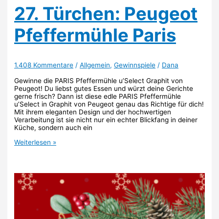
27. Türchen: Peugeot
Pfeffermühle Paris
1.408 Kommentare
/
Allgemein
,
Gewinnspiele
/
Dana
Gewinne die PARIS Pfeffermühle u’Select Graphit von
Peugeot! Du liebst gutes Essen und würzt deine Gerichte
gerne frisch? Dann ist diese edle PARIS Pfeffermühle
u’Select in Graphit von Peugeot genau das Richtige für dich!
Mit ihrem eleganten Design und der hochwertigen
Verarbeitung ist sie nicht nur ein echter Blickfang in deiner
Küche, sondern auch ein
27.
Weiterlesen »
Türchen:
Peugeot
Pfeffermühle
Paris