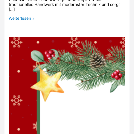
traditionelles Handwerk mit modernster Technik und sorgt
[…]
30.
Weiterlesen »
Türchen:
De
Buyer
Kupfertopf