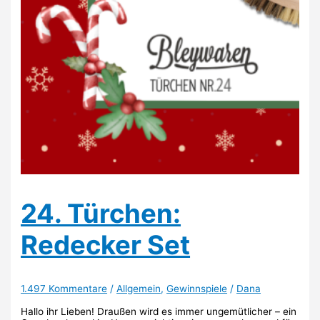
24. Türchen:
Redecker Set
1.497 Kommentare
/
Allgemein
,
Gewinnspiele
/
Dana
Hallo ihr Lieben! Draußen wird es immer ungemütlicher – ein