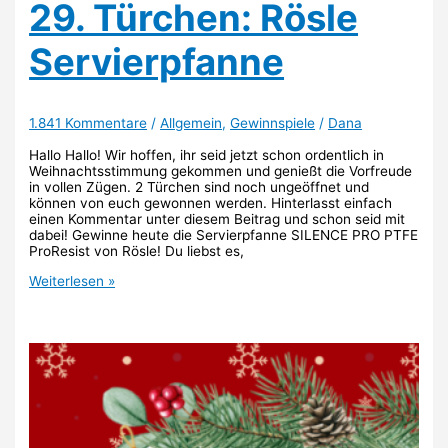
29. Türchen: Rösle
Servierpfanne
1.841 Kommentare
/
Allgemein
,
Gewinnspiele
/
Dana
Hallo Hallo! Wir hoffen, ihr seid jetzt schon ordentlich in
Weihnachtsstimmung gekommen und genießt die Vorfreude
in vollen Zügen. 2 Türchen sind noch ungeöffnet und
können von euch gewonnen werden. Hinterlasst einfach
einen Kommentar unter diesem Beitrag und schon seid mit
dabei! Gewinne heute die Servierpfanne SILENCE PRO PTFE
ProResist von Rösle! Du liebst es,
29.
Weiterlesen »
Türchen:
Rösle
Servierpfanne