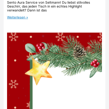
Sento Aura Service von Seltmann! Du liebst stilvolles
Geschirr, das jeden Tisch in ein echtes Highlight
verwandelt? Dann ist das
28.
Weiterlesen »
Türchen:
Service
von
Seltmann