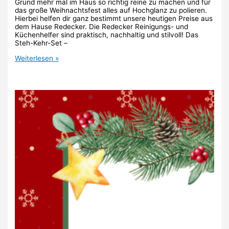
Grund mehr mal im Haus so richtig reine zu machen und für
das große Weihnachtsfest alles auf Hochglanz zu polieren.
Hierbei helfen dir ganz bestimmt unsere heutigen Preise aus
dem Hause Redecker. Die Redecker Reinigungs- und
Küchenhelfer sind praktisch, nachhaltig und stilvoll! Das
Steh-Kehr-Set –
24.
Weiterlesen »
Türchen:
Redecker
Set