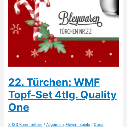
22. Türchen: WMF
Topf-Set 4tlg. Quality
One
2.133 Kommentare
/
Allgemein
,
Gewinnspiele
/
Dana