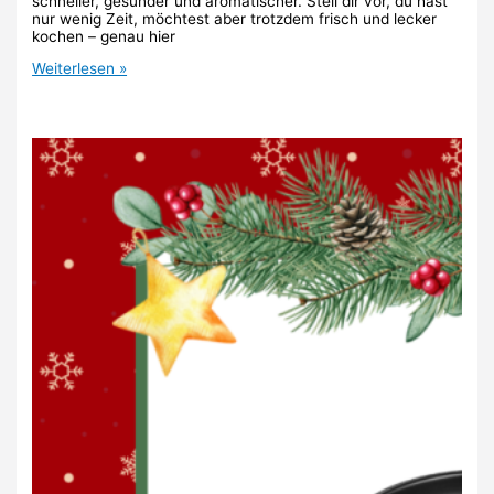
schneller, gesünder und aromatischer. Stell dir vor, du hast
nur wenig Zeit, möchtest aber trotzdem frisch und lecker
kochen – genau hier
26.
Weiterlesen »
Türchen:
WMF
Schnellkochtopf