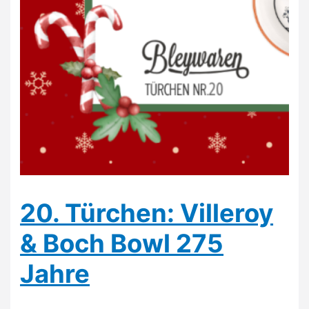
20. Türchen: Villeroy
& Boch Bowl 275
Jahre