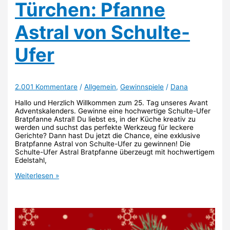
Türchen: Pfanne
Astral von Schulte-
Ufer
2.001 Kommentare
/
Allgemein
,
Gewinnspiele
/
Dana
Hallo und Herzlich Willkommen zum 25. Tag unseres Avant
Adventskalenders. Gewinne eine hochwertige Schulte-Ufer
Bratpfanne Astral! Du liebst es, in der Küche kreativ zu
werden und suchst das perfekte Werkzeug für leckere
Gerichte? Dann hast Du jetzt die Chance, eine exklusive
Bratpfanne Astral von Schulte-Ufer zu gewinnen! Die
Schulte-Ufer Astral Bratpfanne überzeugt mit hochwertigem
Edelstahl,
Türchen:
Weiterlesen »
Pfanne
Astral
von
Schulte-
Ufer