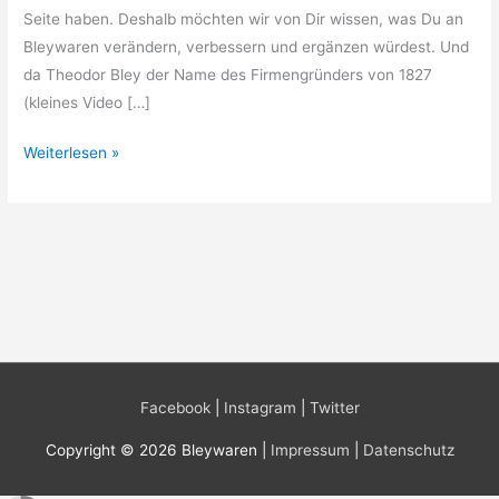
Seite haben. Deshalb möchten wir von Dir wissen, was Du an
Bleywaren verändern, verbessern und ergänzen würdest. Und
da Theodor Bley der Name des Firmengründers von 1827
(kleines Video […]
Befragung
Weiterlesen »
&
Gewinnspiel
zur
Benutzerfreundlichkeit
—
#HelpTheodor
Facebook
|
Instagram
|
Twitter
Copyright © 2026 Bleywaren |
Impressum
|
Datenschutz