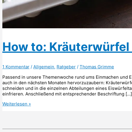
How to: Kräuterwürfel 
1 Kommentar
/
Allgemein
,
Ratgeber
/
Thomas Grimme
Passend in unsere Themenwoche rund ums Einmachen und Einl
auch in den nächsten Monaten hervorzuzaubern: Kräuterwürfel
schneiden und in die einzelnen Abteilungen eines Eiswürfelta
einfrieren. Anschließend mit entsprechender Beschriftung […]
How
Weiterlesen »
to:
Kräuterwürfel
einfrieren