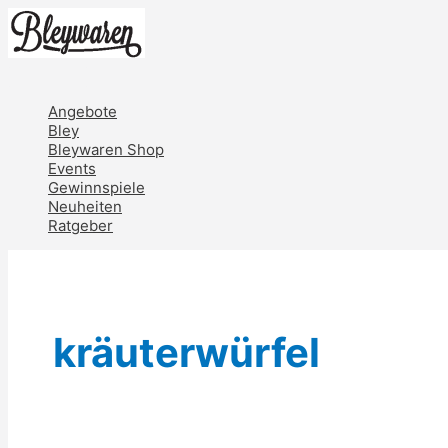
Zum
Inhalt
springen
Hauptmenü
Angebote
Bley
Bleywaren Shop
Events
Gewinnspiele
Neuheiten
Ratgeber
kräuterwürfel