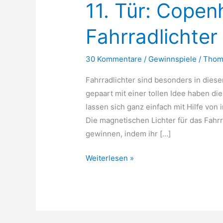
11. Tür: Cope
Fahrradlichter
30 Kommentare
/
Gewinnspiele
/
Thom
Fahrradlichter sind besonders in diese
gepaart mit einer tollen Idee haben di
lassen sich ganz einfach mit Hilfe vo
Die magnetischen Lichter für das Fahr
gewinnen, indem ihr […]
11.
Weiterlesen »
Tür:
Copenhagen
Parts
Fahrradlichter