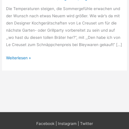
Die Temperaturen steigen, die Sommergefühle erwachen und
der Wunsch nach etwas Neuem wird größer. Wie wär’s da mit
den Designer Kochgerätschaften von Le Creuset um für die
nächste Garten- oder Grillparty vorbereitet zu sein und auf
,,wo hast du diesen tollen Bräter her?“, mit ,,Den habe ich von
Le Creuset zum Schnäppchenpreis bei Bleywaren gekauft“ […]
Le
Weiterlesen »
Creuset
Aktionsangebote
im
Juni
Facebook
|
Instagram
|
Twitter