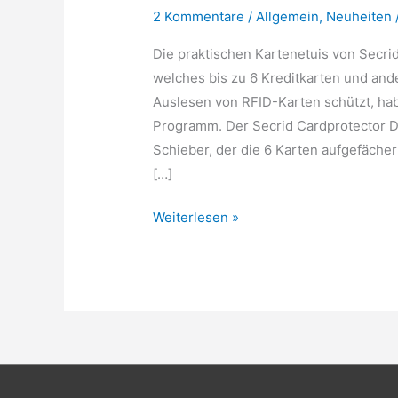
2 Kommentare
/
Allgemein
,
Neuheiten
Die praktischen Kartenetuis von Secri
welches bis zu 6 Kreditkarten und an
Auslesen von RFID-Karten schützt, ha
Programm. Der Secrid Cardprotector D
Schieber, der die 6 Karten aufgefächer
[…]
Neuheiten
Weiterlesen »
auf
dem
Miniwallet
Markt