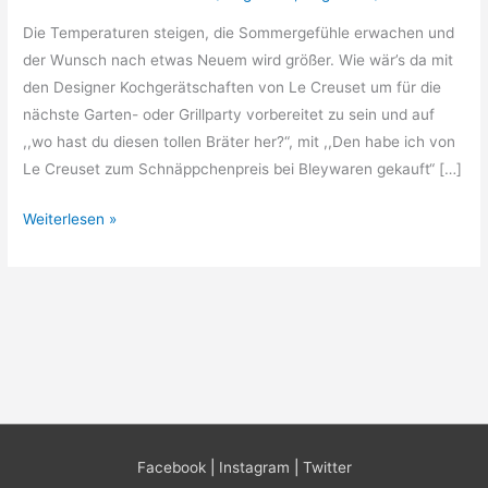
Die Temperaturen steigen, die Sommergefühle erwachen und
der Wunsch nach etwas Neuem wird größer. Wie wär’s da mit
den Designer Kochgerätschaften von Le Creuset um für die
nächste Garten- oder Grillparty vorbereitet zu sein und auf
,,wo hast du diesen tollen Bräter her?“, mit ,,Den habe ich von
Le Creuset zum Schnäppchenpreis bei Bleywaren gekauft“ […]
Le
Weiterlesen »
Creuset
Aktionsangebote
im
Juni
Facebook
|
Instagram
|
Twitter