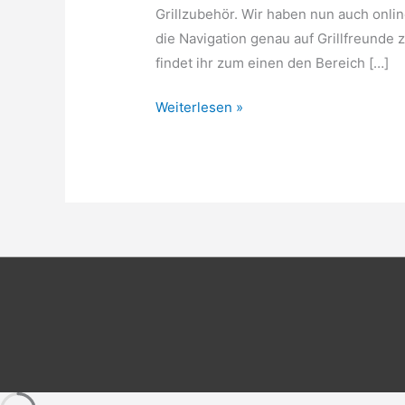
Grillzubehör. Wir haben nun auch onlin
die Navigation genau auf Grillfreunde 
findet ihr zum einen den Bereich […]
Weber
Weiterlesen »
Grill
Shop-
in-
Shop