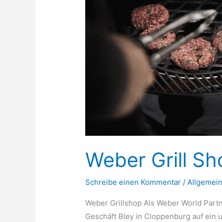
Weber Grill S
Schreibe einen Kommentar
/
Allgemei
Weber Grillshop Als Weber World Partn
Geschäft Bley in Cloppenburg auf ein 