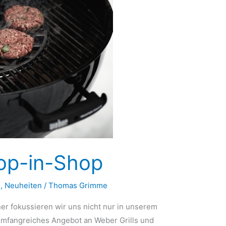
hop-in-Shop
n
,
Neuheiten
/
Thomas Grimme
er fokussieren wir uns nicht nur in unserem
umfangreiches Angebot an Weber Grills und