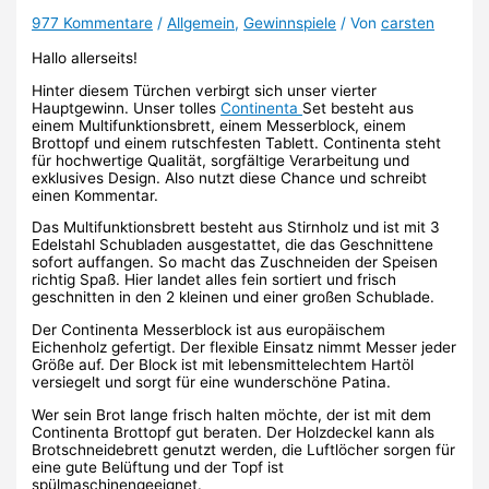
977 Kommentare
/
Allgemein
,
Gewinnspiele
/ Von
carsten
Hallo allerseits!
Hinter diesem Türchen verbirgt sich unser vierter
Hauptgewinn. Unser tolles
Continenta
Set besteht aus
einem Multifunktionsbrett, einem Messerblock, einem
Brottopf und einem rutschfesten Tablett. Continenta steht
für hochwertige Qualität, sorgfältige Verarbeitung und
exklusives Design. Also nutzt diese Chance und schreibt
einen Kommentar.
Das Multifunktionsbrett besteht aus Stirnholz und ist mit 3
Edelstahl Schubladen ausgestattet, die das Geschnittene
sofort auffangen. So macht das Zuschneiden der Speisen
richtig Spaß. Hier landet alles fein sortiert und frisch
geschnitten in den 2 kleinen und einer großen Schublade.
Der Continenta Messerblock ist aus europäischem
Eichenholz gefertigt. Der flexible Einsatz nimmt Messer jeder
Größe auf. Der Block ist mit lebensmittelechtem Hartöl
versiegelt und sorgt für eine wunderschöne Patina.
Wer sein Brot lange frisch halten möchte, der ist mit dem
Continenta Brottopf gut beraten. Der Holzdeckel kann als
Brotschneidebrett genutzt werden, die Luftlöcher sorgen für
eine gute Belüftung und der Topf ist
spülmaschinengeeignet.