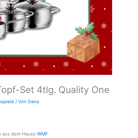
opf-Set 4tlg. Quality One
spiele
/ Von
Dana
nn aus dem Hause
WMF
.