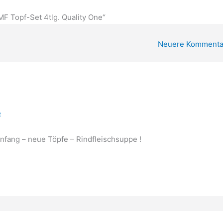
F Topf-Set 4tlg. Quality One“
Neuere Kommenta
R
fang – neue Töpfe – Rindfleischsuppe !