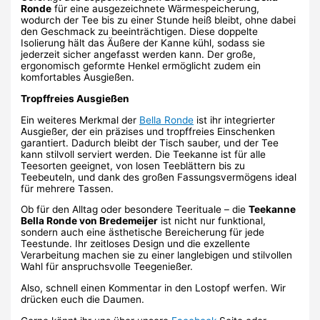
Ronde
für eine ausgezeichnete Wärmespeicherung,
wodurch der Tee bis zu einer Stunde heiß bleibt, ohne dabei
den Geschmack zu beeinträchtigen. Diese doppelte
Isolierung hält das Äußere der Kanne kühl, sodass sie
jederzeit sicher angefasst werden kann. Der große,
ergonomisch geformte Henkel ermöglicht zudem ein
komfortables Ausgießen.
Tropffreies Ausgießen
Ein weiteres Merkmal der
Bella Ronde
ist ihr integrierter
Ausgießer, der ein präzises und tropffreies Einschenken
garantiert. Dadurch bleibt der Tisch sauber, und der Tee
kann stilvoll serviert werden. Die Teekanne ist für alle
Teesorten geeignet, von losen Teeblättern bis zu
Teebeuteln, und dank des großen Fassungsvermögens ideal
für mehrere Tassen.
Ob für den Alltag oder besondere Teerituale – die
Teekanne
Bella Ronde von Bredemeijer
ist nicht nur funktional,
sondern auch eine ästhetische Bereicherung für jede
Teestunde. Ihr zeitloses Design und die exzellente
Verarbeitung machen sie zu einer langlebigen und stilvollen
Wahl für anspruchsvolle Teegenießer.
Also, schnell einen Kommentar in den Lostopf werfen. Wir
drücken euch die Daumen.