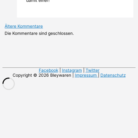
damit einer!
Neuere
Ältere Kommentare
Kommentare
Die Kommentare sind geschlossen.
Facebook
|
Instagram
|
Twitter
Copyright © 2026 Bleywaren |
Impressum
|
Datenschutz