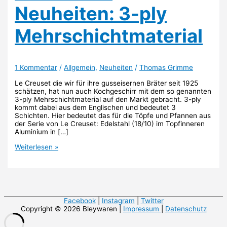
Neuheiten: 3-ply
Mehrschichtmaterial
1 Kommentar
/
Allgemein
,
Neuheiten
/
Thomas Grimme
Le Creuset die wir für ihre gusseisernen Bräter seit 1925
schätzen, hat nun auch Kochgeschirr mit dem so genannten
3-ply Mehrschichtmaterial auf den Markt gebracht. 3-ply
kommt dabei aus dem Englischen und bedeutet 3
Schichten. Hier bedeutet das für die Töpfe und Pfannen aus
der Serie von Le Creuset: Edelstahl (18/10) im Topfinneren
Aluminium in […]
Le
Weiterlesen »
Creuset
Neuheiten:
3-
ply
Mehrschichtmaterial
Facebook
|
Instagram
|
Twitter
Copyright © 2026 Bleywaren |
Impressum
|
Datenschutz