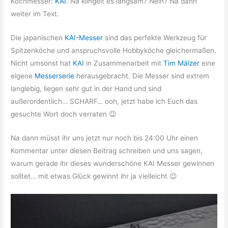
Kochmesser:
KAI
. Na klingelt es langsam? Nein? Na dann
weiter im Text.
Die japanischen
KAI-Messer
sind das perfekte Werkzeug für
Spitzenköche und anspruchsvolle Hobbyköche gleichermaßen.
Nicht umsonst hat
KAI
in Zusammenarbeit mit
Tim Mälzer
eine
eigene
Messerserie
herausgebracht. Die Messer sind extrem
langlebig, liegen sehr gut in der Hand und sind
außerordentlich… SCHARF… ooh, jetzt habe ich Euch das
gesuchte Wort doch verraten 😉
Na dann müsst ihr uns jetzt nur noch bis 24:00 Uhr einen
Kommentar unter diesen Beitrag schreiben und uns sagen,
warum gerade ihr dieses wunderschöne KAI Messer gewinnen
solltet… mit etwas Glück gewinnt ihr ja vielleicht 😉