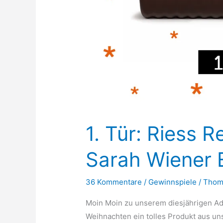
1. Tür: Riess 
Sarah Wiener E
36 Kommentare
/
Gewinnspiele
/
Thom
Moin Moin zu unserem diesjährigen Adv
Weihnachten ein tolles Produkt aus u