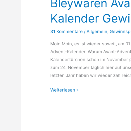
Bleywaren Ava
Kalender Gewi
31 Kommentare
/
Allgemein
,
Gewinnspi
Moin Moin, es ist wieder soweit, am 01
Advent-Kalender. Warum Avant-Advent? 
Kalendertürchen schon im November geö
zum 24. November täglich hier auf uns
letzten Jahr haben wir wieder zahlrei
Bleywaren
Weiterlesen »
Avant-
Advent-
Kalender
Gewinnspiel
2017