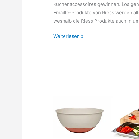
Küchenaccessoires gewinnen. Los geht 
Emaille-Produkte von Riess werden all
weshalb die Riess Produkte auch in u
1.
Weiterlesen »
Tür:
Riess
Rehrücken
Backform
Sarah
Wiener
Edition