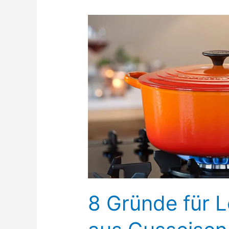
cm
Ofenrot
8 Gründe für L