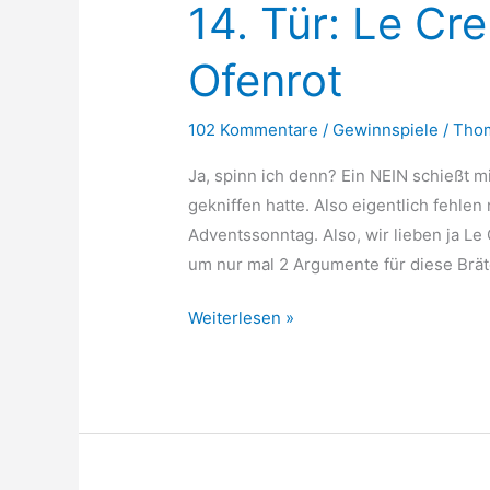
14. Tür: Le Cr
Ofenrot
102 Kommentare
/
Gewinnspiele
/
Tho
Ja, spinn ich denn? Ein NEIN schießt m
gekniffen hatte. Also eigentlich fehlen
Adventssonntag. Also, wir lieben ja Le
um nur mal 2 Argumente für diese Brät
14.
Weiterlesen »
Tür:
Le
Creuset
Bräter
24