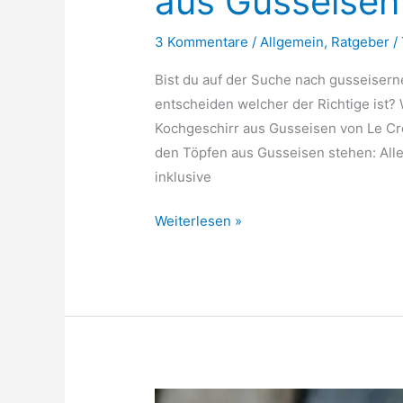
aus Gusseisen
3 Kommentare
/
Allgemein
,
Ratgeber
/
Bist du auf der Suche nach gusseiserne
entscheiden welcher der Richtige ist? 
Kochgeschirr aus Gusseisen von Le Cr
den Töpfen aus Gusseisen stehen: Alle
inklusive
8
Weiterlesen »
Gründe
für
Le
Creuset
Bräter
aus
Gusseisen