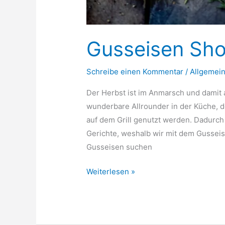
Gusseisen Sh
Schreibe einen Kommentar
/
Allgemei
Der Herbst ist im Anmarsch und damit 
wunderbare Allrounder in der Küche, 
auf dem Grill genutzt werden. Dadurch 
Gerichte, weshalb wir mit dem Gussei
Gusseisen suchen
Gusseisen
Weiterlesen »
Showdown
#GussGott