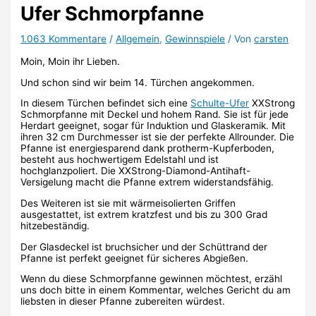
Ufer Schmorpfanne
1.063 Kommentare
/
Allgemein
,
Gewinnspiele
/ Von
carsten
Moin, Moin ihr Lieben.
Und schon sind wir beim 14. Türchen angekommen.
In diesem Türchen befindet sich eine
Schulte-Ufer
XXStrong
Schmorpfanne mit Deckel und hohem Rand. Sie ist für jede
Herdart geeignet, sogar für Induktion und Glaskeramik. Mit
ihren 32 cm Durchmesser ist sie der perfekte Allrounder. Die
Pfanne ist energiesparend dank protherm-Kupferboden,
besteht aus hochwertigem Edelstahl und ist
hochglanzpoliert. Die XXStrong-Diamond-Antihaft-
Versigelung macht die Pfanne extrem widerstandsfähig.
Des Weiteren ist sie mit wärmeisolierten Griffen
ausgestattet, ist extrem kratzfest und bis zu 300 Grad
hitzebeständig.
Der Glasdeckel ist bruchsicher und der Schüttrand der
Pfanne ist perfekt geeignet für sicheres Abgießen.
Wenn du diese Schmorpfanne gewinnen möchtest, erzähl
uns doch bitte in einem Kommentar, welches Gericht du am
liebsten in dieser Pfanne zubereiten würdest.