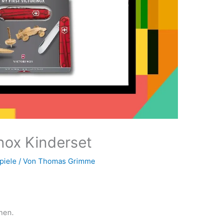
inox Kinderset
piele
/ Von
Thomas Grimme
nen.