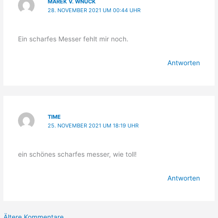
MAREK V. WNUCK
28. NOVEMBER 2021 UM 00:44 UHR
Ein scharfes Messer fehlt mir noch.
Antworten
TIME
25. NOVEMBER 2021 UM 18:19 UHR
ein schönes scharfes messer, wie toll!
Antworten
Neuere
Ältere Kommentare