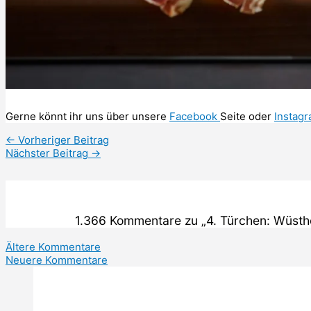
Gerne könnt ihr uns über unsere
Facebook
Seite oder
Instag
←
Vorheriger Beitrag
Nächster Beitrag
→
1.366 Kommentare zu „4. Türchen: Wüsth
Neuere
Ältere Kommentare
Neuere Kommentare
Kommentare