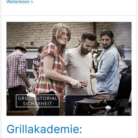
Grillakademie:
Weiterlesen »
Das
perfekte
Steak
Grillakademie: