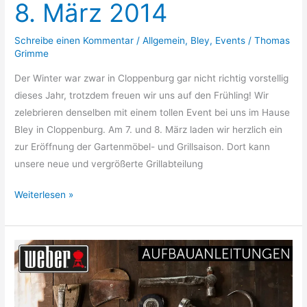
8. März 2014
Schreibe einen Kommentar
/
Allgemein
,
Bley
,
Events
/
Thomas
Grimme
Der Winter war zwar in Cloppenburg gar nicht richtig vorstellig
dieses Jahr, trotzdem freuen wir uns auf den Frühling! Wir
zelebrieren denselben mit einem tollen Event bei uns im Hause
Bley in Cloppenburg. Am 7. und 8. März laden wir herzlich ein
zur Eröffnung der Gartenmöbel- und Grillsaison. Dort kann
unsere neue und vergrößerte Grillabteilung
Bley
Weiterlesen »
Frühlingsevent
7.
+
8.
März
2014