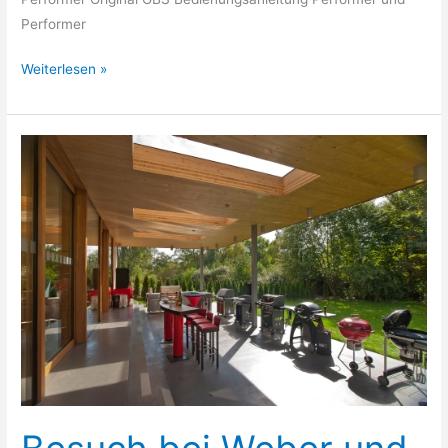
Performer
Weber
Weiterlesen »
Aufbauanleitungen