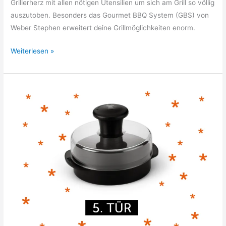
Grillerherz mit allen nötigen Utensilien um sich am Grill so völlig
auszutoben. Besonders das Gourmet BBQ System (GBS) von
Weber Stephen erweitert deine Grillmöglichkeiten enorm.
17.
Weiterlesen »
Tür:
Weber
Räucherbrett