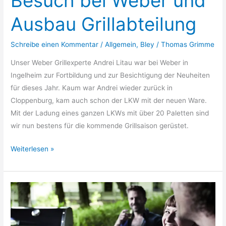
Besuch bei Weber und
Ausbau Grillabteilung
Schreibe einen Kommentar
/
Allgemein
,
Bley
/
Thomas Grimme
Unser Weber Grillexperte Andrei Litau war bei Weber in
Ingelheim zur Fortbildung und zur Besichtigung der Neuheiten
für dieses Jahr. Kaum war Andrei wieder zurück in
Cloppenburg, kam auch schon der LKW mit der neuen Ware.
Mit der Ladung eines ganzen LKWs mit über 20 Paletten sind
wir nun bestens für die kommende Grillsaison gerüstet.
Besuch
Weiterlesen »
bei
Weber
und
Ausbau
Grillabteilung