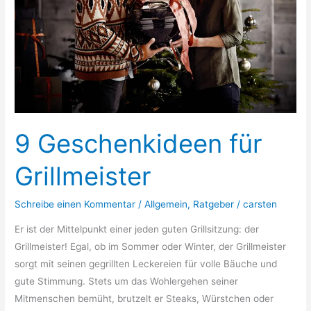
9 Geschenkideen für
Grillmeister
Schreibe einen Kommentar
/
Allgemein
,
Ratgeber
/
carsten
Er ist der Mittelpunkt einer jeden guten Grillsitzung: der
Grillmeister! Egal, ob im Sommer oder Winter, der Grillmeister
sorgt mit seinen gegrillten Leckereien für volle Bäuche und
gute Stimmung. Stets um das Wohlergehen seiner
Mitmenschen bemüht, brutzelt er Steaks, Würstchen oder