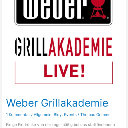
Wintergrillen
Weber Grillakademie
1 Kommentar
/
Allgemein
,
Bley
,
Events
/
Thomas Grimme
Einige Eindrücke von der regelmäßig bei uns stattfindenden