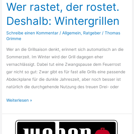
Wer rastet, der rostet.
Deshalb: Wintergrillen
Schreibe einen Kommentar
/
Allgemein
,
Ratgeber
/
Thomas
Grimme
Wer an die Grillsaison denkt, erinnert sich automatisch an die
Sommerzeit. Im Winter wird der Grill dagegen eher
vernachlässigt. Dabei tut eine Zwangspause dem Feuerrost
gar nicht so gut: Zwar gibt es für fast alle Grills eine passende
Abdeckplane für die dunkle Jahreszeit, aber noch besser ist
natürlich die durchgehende Nutzung des treuen Drei- oder
Wer
Weiterlesen »
rastet,
der
rostet.
Deshalb: