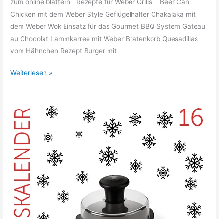
zum online blättern Rezepte für Weber Grills: Beer Can
Chicken mit dem Weber Style Geflügelhalter Chakalaka mit
dem Weber Wok Einsatz für das Gourmet BBQ System Gateau
au Chocolat Lammkarree mit Weber Bratenkorb Quesadillas
vom Hähnchen Rezept Burger mit
Weber
Weiterlesen »
Grill
Magazin
und
Rezepte