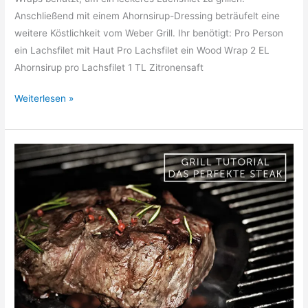
Anschließend mit einem Ahornsirup-Dressing beträufelt eine
weitere Köstlichkeit vom Weber Grill. Ihr benötigt: Pro Person
ein Lachsfilet mit Haut Pro Lachsfilet ein Wood Wrap 2 EL
Ahornsirup pro Lachsfilet 1 TL Zitronensaft
Grillrezept:
Weiterlesen »
Lachsfilet
mit
Ahornsirup