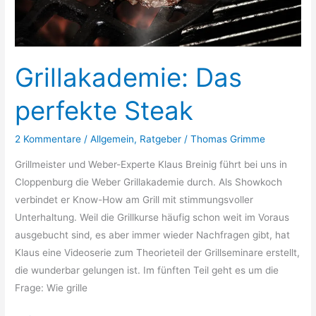
Grillakademie: Das
perfekte Steak
2 Kommentare
/
Allgemein
,
Ratgeber
/
Thomas Grimme
Grillmeister und Weber-Experte Klaus Breinig führt bei uns in
Cloppenburg die Weber Grillakademie durch. Als Showkoch
verbindet er Know-How am Grill mit stimmungsvoller
Unterhaltung. Weil die Grillkurse häufig schon weit im Voraus
ausgebucht sind, es aber immer wieder Nachfragen gibt, hat
Klaus eine Videoserie zum Theorieteil der Grillseminare erstellt,
die wunderbar gelungen ist. Im fünften Teil geht es um die
Frage: Wie grille