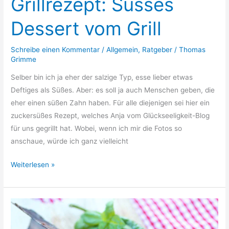
Grillrezept: Süsses
Dessert vom Grill
Schreibe einen Kommentar
/
Allgemein
,
Ratgeber
/
Thomas
Grimme
Selber bin ich ja eher der salzige Typ, esse lieber etwas
Deftiges als Süßes. Aber: es soll ja auch Menschen geben, die
eher einen süßen Zahn haben. Für alle diejenigen sei hier ein
zuckersüßes Rezept, welches Anja vom Glückseeligkeit-Blog
für uns gegrillt hat. Wobei, wenn ich mir die Fotos so
anschaue, würde ich ganz vielleicht
Grillrezept:
Weiterlesen »
Süsses
Dessert
vom
Grill