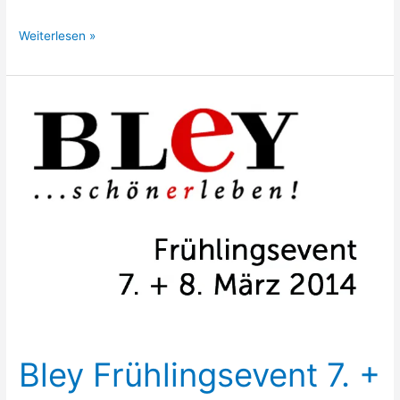
Bley
Weiterlesen »
Gartenmöbelkatalog
+
Ausstellung
Bley Frühlingsevent 7. +