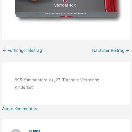
←
Vorheriger Beitrag
Nächster Beitrag
→
895 Kommentare zu „27. Türchen: Victorinox
Kinderset“
Neuere
Ältere Kommentare
Kommentare
ULRIKE