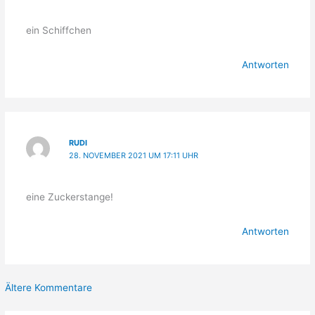
ein Schiffchen
Antworten
RUDI
28. NOVEMBER 2021 UM 17:11 UHR
eine Zuckerstange!
Antworten
Neuere
Ältere Kommentare
Kommentare